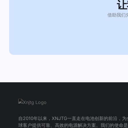
让
借助我们
Footer navgiation
自2010年以来，XNJTG一直走在电池创新的前沿，为
球客户提供可靠、高效的电源解决方案。我们的使命是