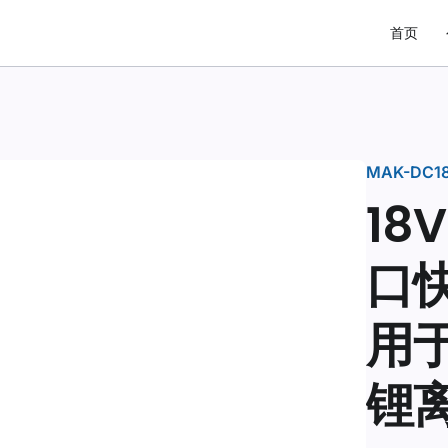
首页
MAK-DC1
18
口
用于
锂