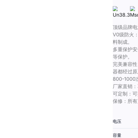
顶级品牌电
V0级防火：
料制成。
多重保护安
等保护。
完美兼容性
器都经过原
800-10
厂家直销：
可定制：可
保修：所有
电压
容量