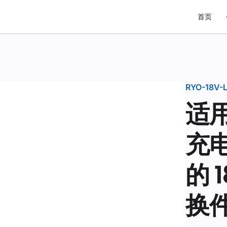
首页
RYO-18V-L
适用
充电
的 
换