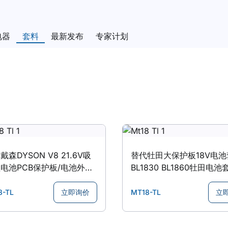
电器
套料
最新发布
专家计划
森DYSON V8 21.6V吸
替代牡田大保护板18V电池
电池PCB保护板/电池外壳
BL1830 BL1860牡田电
料外壳
8-TL
立即询价
MT18-TL
立