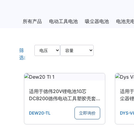
所有产品
电动工具电池
吸尘器电池
电池充
电压
容量
Products
筛
选:
适用于德伟20V锂电池10芯
适用于戴
DCB200德伟电动工具塑胶壳套
尘器锂
料保护板
套料
DEW20-TL
立即询价
DYS-V