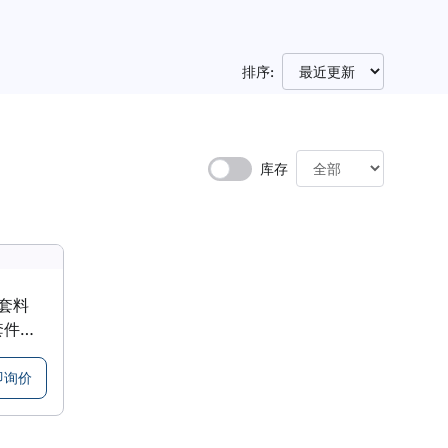
排序:
库存
套料
池套件套
即询价